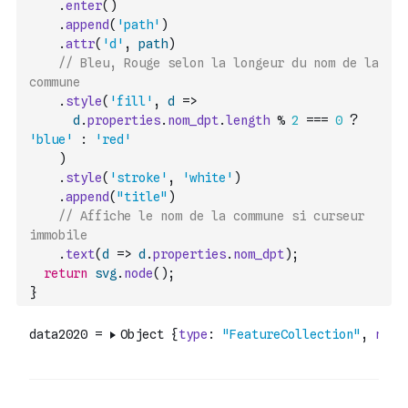
.
enter
(
)
.
append
(
'path'
)
.
attr
(
'd'
,
path
)
// Bleu, Rouge selon la longeur du nom de la 
commune
.
style
(
'fill'
,
d
=>
d
.
properties
.
nom_dpt
.
length
%
2
===
0
?
'blue'
:
'red'
)
.
style
(
'stroke'
,
'white'
)
.
append
(
"title"
)
// Affiche le nom de la commune si curseur 
immobile
.
text
(
d
=>
d
.
properties
.
nom_dpt
)
;
return
svg
.
node
(
)
;
}