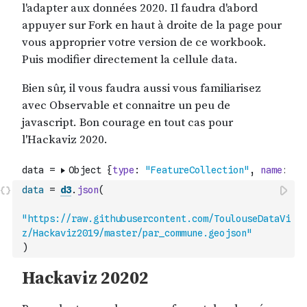
data
=
d3
.
json
(
"https://raw.githubusercontent.com/ToulouseDataVi
z/Hackaviz2019/master/par_commune.geojson"
)