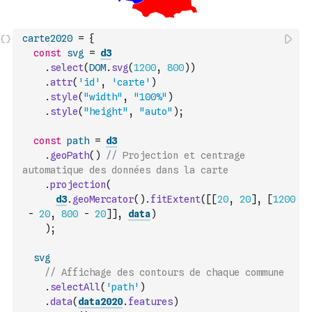
carte2020
=
{
const
svg
=
d3
.
select
(
DOM
.
svg
(
1200
,
800
)
)
.
attr
(
'id'
,
'carte'
)
.
style
(
"width"
,
"100%"
)
.
style
(
"height"
,
"auto"
)
;
const
path
=
d3
.
geoPath
(
)
// Projection et centrage 
automatique des données dans la carte
.
projection
(
d3
.
geoMercator
(
)
.
fitExtent
(
[
[
20
,
20
]
,
[
1200
-
20
,
800
-
20
]
]
,
data
)
)
;
svg
// Affichage des contours de chaque commune
.
selectAll
(
'path'
)
.
data
(
data2020
.
features
)