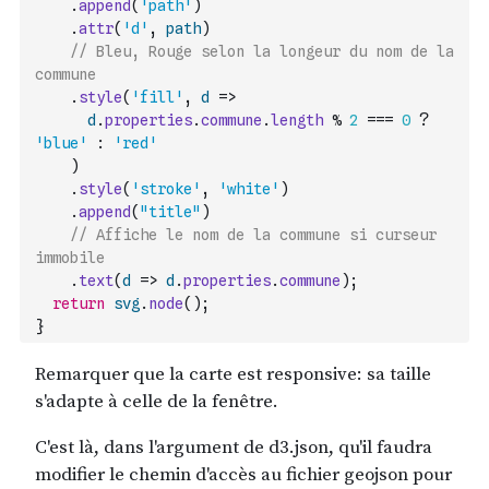
.
append
(
'path'
)
.
attr
(
'd'
,
path
)
// Bleu, Rouge selon la longeur du nom de la 
commune
.
style
(
'fill'
,
d
=>
d
.
properties
.
commune
.
length
%
2
===
0
?
'blue'
:
'red'
)
.
style
(
'stroke'
,
'white'
)
.
append
(
"title"
)
// Affiche le nom de la commune si curseur 
immobile
.
text
(
d
=>
d
.
properties
.
commune
)
;
return
svg
.
node
(
)
;
}