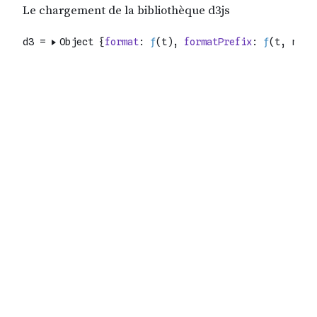
Platform
Docs
Observable Notebooks
Observable
Pricing
Observable Framework
Observable Plot
D3