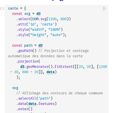
carte
=
{
const
svg
=
d3
.
select
(
DOM
.
svg
(
1200
,
800
)
)
.
attr
(
'id'
,
'carte'
)
.
style
(
"width"
,
"100%"
)
.
style
(
"height"
,
"auto"
)
;
const
path
=
d3
.
geoPath
(
)
// Projection et centrage 
automatique des données dans la carte
.
projection
(
d3
.
geoMercator
(
)
.
fitExtent
(
[
[
20
,
20
]
,
[
1200
-
20
,
800
-
20
]
]
,
data
)
)
;
svg
// Affichage des contours de chaque commune
.
selectAll
(
'path'
)
.
data
(
data
.
features
)
.
enter
(
)