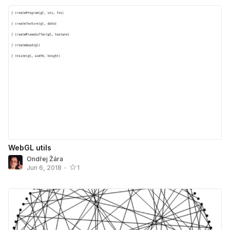
WebGL utils
Ondřej Žára
Jun 6, 2018
•
1