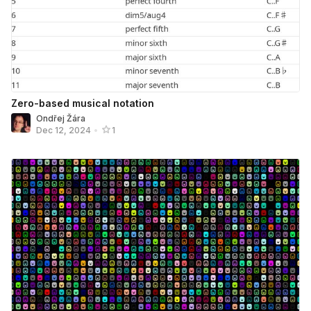
Zero-based musical notation
Ondřej Žára
Dec 12, 2024
•
1