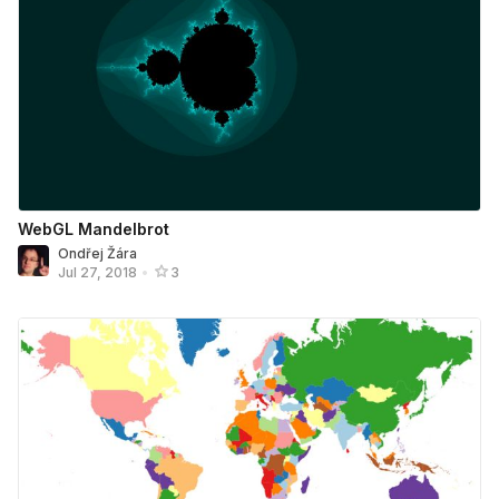
WebGL Mandelbrot
Ondřej Žára
Jul 27, 2018
•
3