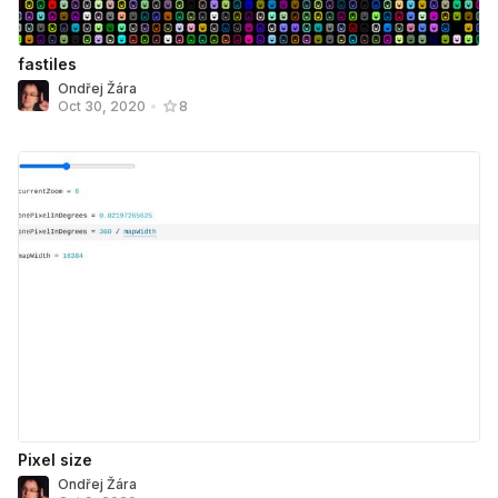
fastiles
Ondřej Žára
Oct 30, 2020
•
8
Pixel size
Ondřej Žára