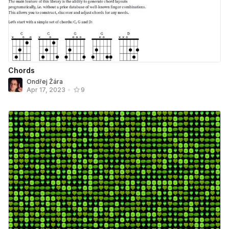
Chords
Ondřej Žára
Apr 17, 2023
•
9