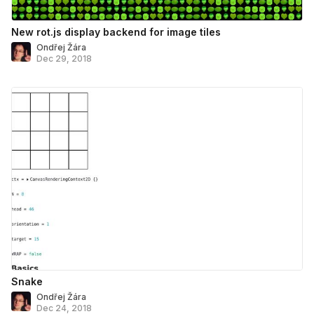
New rot.js display backend for image tiles
Ondřej Žára
Dec 29, 2018
Snake
Ondřej Žára
Dec 24, 2018