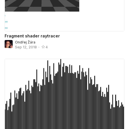
Fragment shader raytracer
Ondřej Žára
Sep 12, 2018
•
4