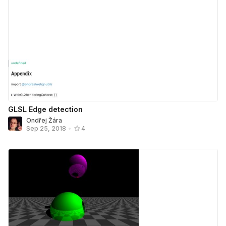
GLSL Edge detection
Ondřej Žára
Sep 25, 2018
•
4