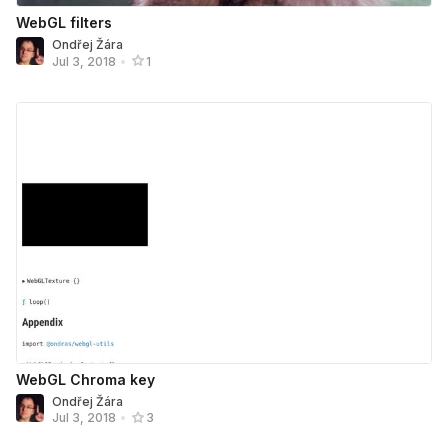
WebGL filters
Ondřej Žára
Jul 3, 2018
•
1
WebGL Chroma key
Ondřej Žára
Jul 3, 2018
•
3