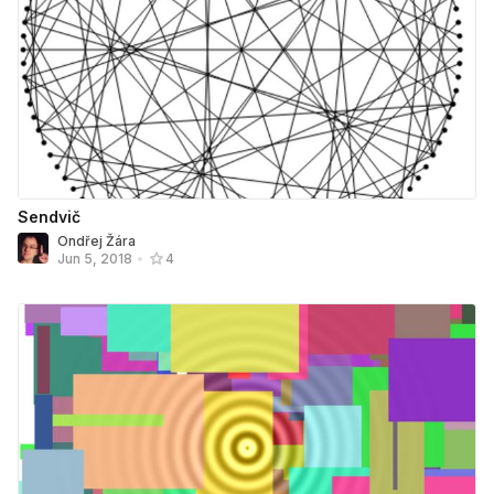
Sendvič
Ondřej Žára
Jun 5, 2018
•
4