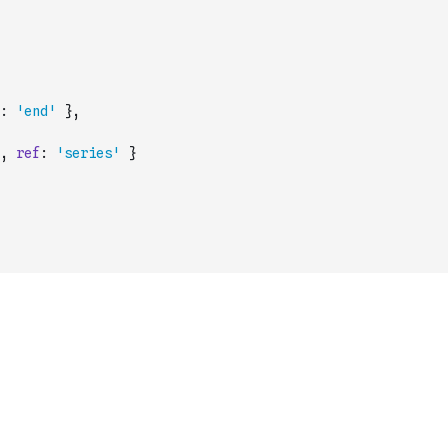
:
'end'
}
,
,
ref
:
'series'
}