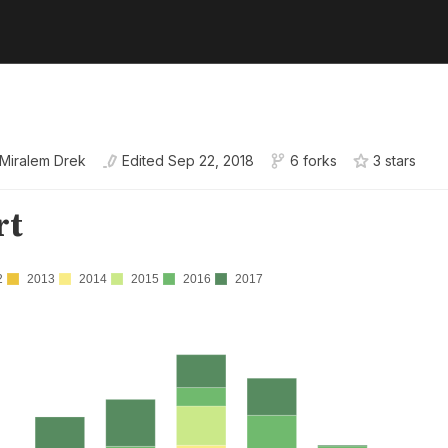
Miralem Drek
Edited
Sep 22, 2018
6 forks
3
star
s