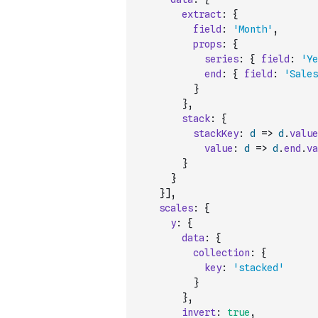
extract
:
{
field
:
'Month'
,
props
:
{
series
:
{
field
:
'Ye
end
:
{
field
:
'Sales
}
}
,
stack
:
{
stackKey
:
d
=>
d
.
value
value
:
d
=>
d
.
end
.
va
}
}
}
]
,
scales
:
{
y
:
{
data
:
{
collection
:
{
key
:
'stacked'
}
}
,
invert
:
true
,