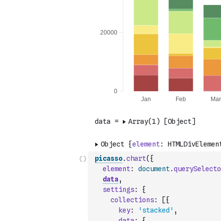
picasso
.
chart
(
{
element
:
document
.
querySelecto
data
,
settings
:
{
collections
:
[
{
key
:
'stacked'
,
data
:
{