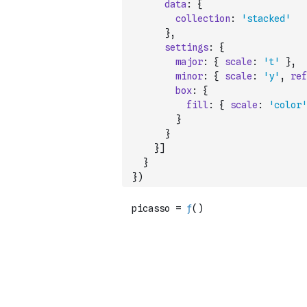
data
:
{
collection
:
'stacked'
}
,
settings
:
{
major
:
{
scale
:
't'
}
,
minor
:
{
scale
:
'y'
,
ref
box
:
{
fill
:
{
scale
:
'color'
}
}
}
]
}
}
)