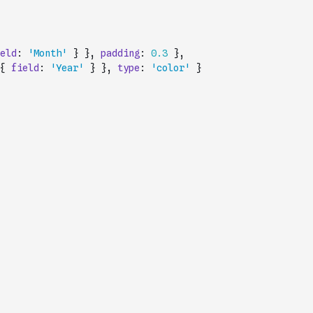
eld
:
'Month'
}
}
,
padding
:
0.3
}
,
{
field
:
'Year'
}
}
,
type
:
'color'
}