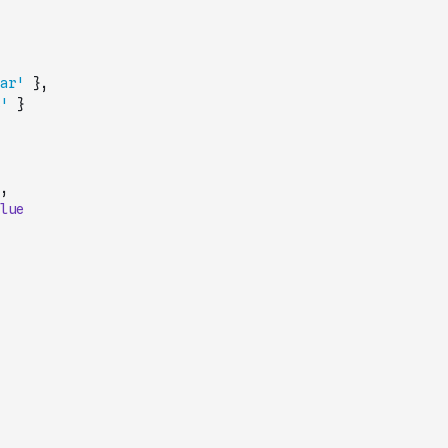
ar'
}
,
'
}
,
lue