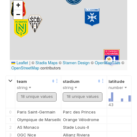
string
string
number
18 unique values
18 unique values
43
0
Paris Saint-Germain
Parc des Princes
1
Olympique de Marseille
Orange Vélodrome
2
AS Monaco
Stade Louis-II
3
OGC Nice
Allianz Riviera