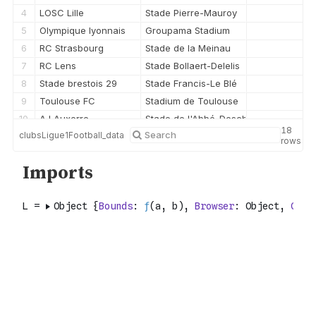
4
LOSC Lille
Stade Pierre-Mauroy
5
Olympique lyonnais
Groupama Stadium
6
RC Strasbourg
Stade de la Meinau
7
RC Lens
Stade Bollaert-Delelis
8
Stade brestois 29
Stade Francis-Le Blé
9
Toulouse FC
Stadium de Toulouse
10
AJ Auxerre
Stade de l'Abbé-Deschamps
18
clubsLigue1Football_data
11
Stade rennais FC
Roazhon Park
rows
12
FC Nantes
Stade de la Beaujoire
13
Angers SCO
Stade Raymond-Kopa
14
Le Havre AC
Stade Océane
15
FC Lorient
Stade du Moustoir
16
Paris FC
Stade Jean-Bouin
17
FC Metz
Stade Saint-Symphorien