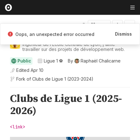
Fork
Dismiss
Oops, an unexpected error occurred
Raphaël Chalicarne
Ingénieur de l’École Centrale de Lyon, j'aime
travailler sur des projets de développement web.
Public
Ligue 1 ⚽
By
Raphaël Chalicarne
Edited
Apr 10
Fork of
Clubs de Ligue 1 (2023-2024)