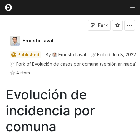
Fork
Ernesto Laval
Published
By
Ernesto Laval
Edited
Jun 8, 2022
Fork of
Evolución de casos por comuna (versión animada)
4
star
s