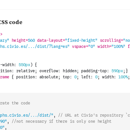
rate the code
phs.civio.es/.../dist/"
,
// URL at Civio's repository `c
90"
,
//not necessary if there is only one height
0"
,