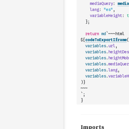
mediaQuery
:
media
lang
:
"es"
,
variableHeight
:
t
}
;
return
md
`~~~html
${
codeToExportIframe
(
variables
.
url
,
variables
.
heightDes
variables
.
heightMob
variables
.
mediaQuer
variables
.
lang
,
variables
.
variableH
)
}
~~~
`
;
}