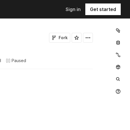
Sign in
Get started
Fork
3
Paused