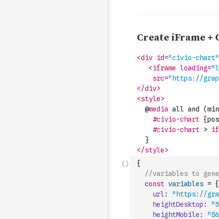
{
//variables to gene
const
variables
=
{
url
:
"https://gra
heightDesktop
:
"5
heightMobile
:
"56