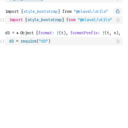
import
{
style_bootstrap
}
from
"@elaval/utils"
d3
=
require
(
"d3"
)