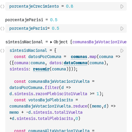
porcentajeCrecimiento
=
0.8
porcentajeParisi
=
0.5
sintesisNacional
=
{
const
datosPorComuna
=
comunas
.
map
(
comuna
=>
(
{
comuna
:
comuna
,
datos
:
dataComuna
(
comuna
)
,
sintesis
:
resumir
(
comuna
)
}
)
)
;
const
comunasBajaVotacion1Vuelta
=
datosPorComuna
.
filter
(
d
=>
d
.
sintesis
.
razonPlebiscito1Vuelta
>=
1
)
;
const
votosBajoPlebiscito
=
comunasBajaVotacion1Vuelta
.
reduce
(
(
memo
,
d
)
=>
memo
+
-
d
.
sintesis
.
total1Vuelta
+
d
.
sintesis
.
totalPlebiscito
,
0
)
const
comunasAltaVotacion1Vuelta
=