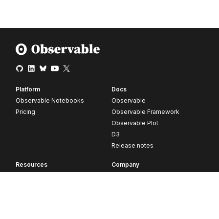
Platform
Docs
Observable Notebooks
Observable
Pricing
Observable Framework
Observable Plot
D3
Release notes
Resources
Company
Blog
About
Webinars
Careers
Videos
Contact us
Customer stories
Newsletter signup