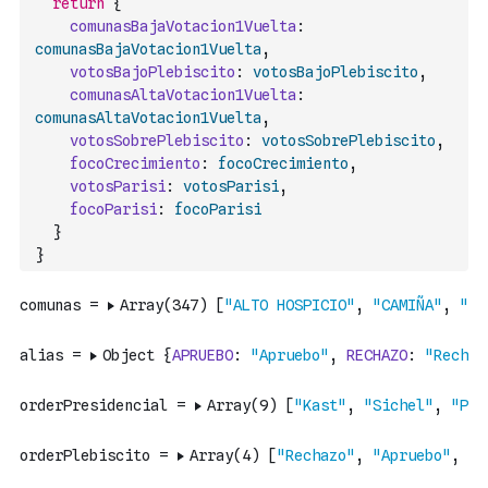
return
{
comunasBajaVotacion1Vuelta
:
comunasBajaVotacion1Vuelta
,
votosBajoPlebiscito
:
votosBajoPlebiscito
,
comunasAltaVotacion1Vuelta
:
comunasAltaVotacion1Vuelta
,
votosSobrePlebiscito
:
votosSobrePlebiscito
,
focoCrecimiento
:
focoCrecimiento
,
votosParisi
:
votosParisi
,
focoParisi
:
focoParisi
}
}