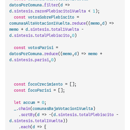
datosPorComuna
.
filter
(
d
=>
d
.
sintesis
.
razonPlebiscito1Vuelta
<
1
)
;
const
votosSobrePlebiscito
=
comunasAltaVotacion1Vuelta
.
reduce
(
(
memo
,
d
)
=>
memo
+
d
.
sintesis
.
total1Vuelta
-
d
.
sintesis
.
totalPlebiscito
,
0
)
const
votosParisi
=
datosPorComuna
.
reduce
(
(
memo
,
d
)
=>
memo
+
d
.
sintesis
.
parisi
,
0
)
const
focoCrecimiento
=
[
]
;
const
focoParisi
=
[
]
;
let
accum
=
0
;
_
.
chain
(
comunasBajaVotacion1Vuelta
)
.
sortBy
(
d
=>
-
(
d
.
sintesis
.
totalPlebiscito
-
d
.
sintesis
.
total1Vuelta
)
)
.
each
(
d
=>
{