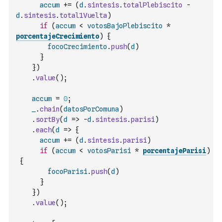
accum
+=
(
d
.
sintesis
.
totalPlebiscito
-
d
.
sintesis
.
total1Vuelta
)
if
(
accum
<
votosBajoPlebiscito
*
porcentajeCrecimiento
)
{
focoCrecimiento
.
push
(
d
)
}
}
)
.
value
(
)
;
accum
=
0
;
_
.
chain
(
datosPorComuna
)
.
sortBy
(
d
=>
-
d
.
sintesis
.
parisi
)
.
each
(
d
=>
{
accum
+=
(
d
.
sintesis
.
parisi
)
if
(
accum
<
votosParisi
*
porcentajeParisi
)
{
focoParisi
.
push
(
d
)
}
}
)
.
value
(
)
;