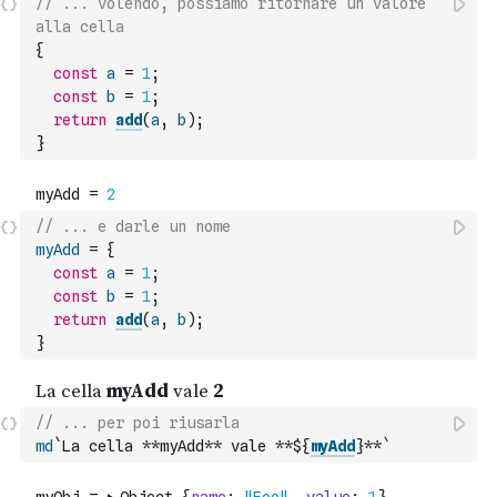
// ... volendo, possiamo ritornare un valore 
alla cella
{
const
a
=
1
;
const
b
=
1
;
return
add
(
a
,
b
)
;
}
// ... e darle un nome
myAdd
=
{
const
a
=
1
;
const
b
=
1
;
return
add
(
a
,
b
)
;
}
// ... per poi riusarla
md
`La cella **myAdd** vale **${
myAdd
}**`