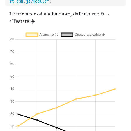
rt.esm.js?module"
)