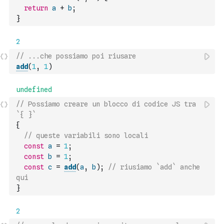
return
a
+
b
;
}
// ...che possiamo poi riusare
add
(
1
,
1
)
// Possiamo creare un blocco di codice JS tra 
`{ }`
{
// queste variabili sono locali
const
a
=
1
;
const
b
=
1
;
const
c
=
add
(
a
,
b
)
;
// riusiamo `add` anche 
qui
}