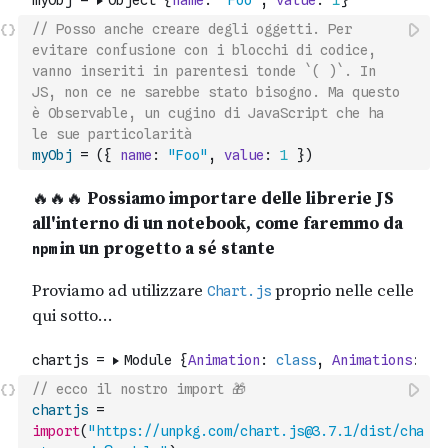
// Posso anche creare degli oggetti. Per 
evitare confusione con i blocchi di codice, 
vanno inseriti in parentesi tonde `( )`. In 
JS, non ce ne sarebbe stato bisogno. Ma questo 
è Observable, un cugino di JavaScript che ha 
le sue particolarità
myObj
=
(
{
name
:
"Foo"
,
value
:
1
}
)
// ecco il nostro import 🎁
chartjs
=
import
(
"https://unpkg.com/chart.js@3.7.1/dist/cha