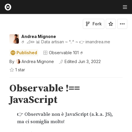
Fork
Andrea Mignone
🤌 📐✏️ 📊 Data artisan ~ ^..^ ~ 👉 imandrea.me
Published
Observable 101 🤌
By
Andrea Mignone
Edited
Jun 3, 2022
1
star