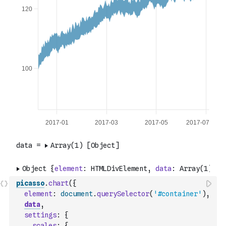
picasso
.
chart
(
{
element
:
document
.
querySelector
(
'#container'
)
,
data
,
settings
:
{
scales
:
{