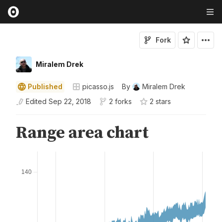
Fork
Miralem Drek
Published
picasso.js
By
Miralem Drek
Edited
Sep 22, 2018
2 forks
2
star
s