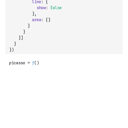
line
:
{
show
:
false
}
,
area
:
{
}
}
}
}
]
}
}
)