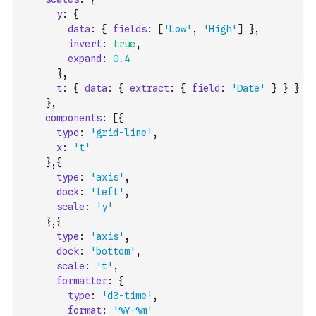
y
:
{
data
:
{
fields
:
[
'Low'
,
'High'
]
}
,
invert
:
true
,
expand
:
0.4
}
,
t
:
{
data
:
{
extract
:
{
field
:
'Date'
}
}
}
}
,
components
:
[
{
type
:
'grid-line'
,
x
:
't'
}
,
{
type
:
'axis'
,
dock
:
'left'
,
scale
:
'y'
}
,
{
type
:
'axis'
,
dock
:
'bottom'
,
scale
:
't'
,
formatter
:
{
type
:
'd3-time'
,
format
:
'%Y-%m'