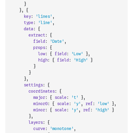
}
}
,
{
key
:
'lines'
,
type
:
'line'
,
data
:
{
extract
:
{
field
:
'Date'
,
props
:
{
low
:
{
field
:
'Low'
}
,
high
:
{
field
:
'High'
}
}
}
}
,
settings
:
{
coordinates
:
{
major
:
{
scale
:
't'
}
,
minor0
:
{
scale
:
'y'
,
ref
:
'low'
}
,
minor
:
{
scale
:
'y'
,
ref
:
'high'
}
}
,
layers
:
{
curve
:
'monotone'
,