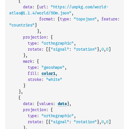
{
data
:
{
url
:
"https://unpkg.com/world-
atlas@1.1.4/world/50m.json"
,
format
:
{
type
:
"topojson"
,
feature
:
"countries"
}
}
,
projection
:
{
type
:
"orthographic"
,
rotate
:
[
{
"signal"
:
"rotation"
}
,
0
,
0
]
}
,
mark
:
{
type
:
"geoshape"
,
fill
:
color1
,
stroke
:
"white"
}
}
,
{
data
:
{
values
:
data
}
,
projection
:
{
type
:
"orthographic"
,
rotate
:
[
{
"signal"
:
"rotation"
}
,
0
,
0
]
}
,