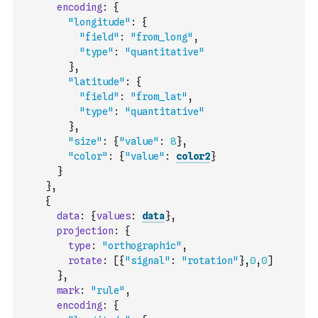
encoding
:
{
"longitude"
:
{
"field"
:
"from_long"
,
"type"
:
"quantitative"
}
,
"latitude"
:
{
"field"
:
"from_lat"
,
"type"
:
"quantitative"
}
,
"size"
:
{
"value"
:
8
}
,
"color"
:
{
"value"
:
color2
}
}
}
,
{
data
:
{
values
:
data
}
,
projection
:
{
type
:
"orthographic"
,
rotate
:
[
{
"signal"
:
"rotation"
}
,
0
,
0
]
}
,
mark
:
"rule"
,
encoding
:
{