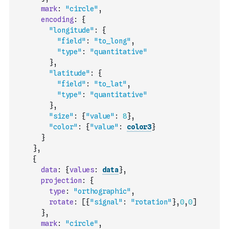
mark
:
"circle"
,
encoding
:
{
"longitude"
:
{
"field"
:
"to_long"
,
"type"
:
"quantitative"
}
,
"latitude"
:
{
"field"
:
"to_lat"
,
"type"
:
"quantitative"
}
,
"size"
:
{
"value"
:
8
}
,
"color"
:
{
"value"
:
color3
}
}
}
,
{
data
:
{
values
:
data
}
,
projection
:
{
type
:
"orthographic"
,
rotate
:
[
{
"signal"
:
"rotation"
}
,
0
,
0
]
}
,
mark
:
"circle"
,