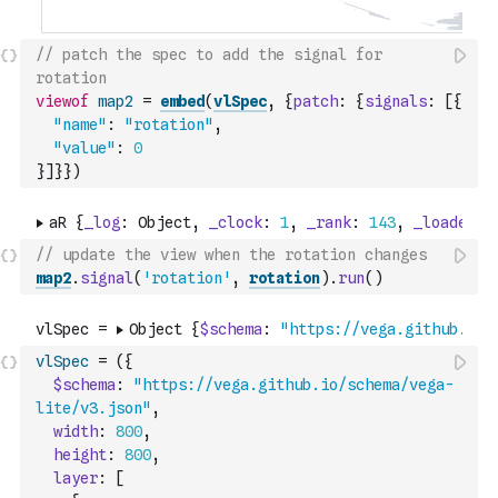
// patch the spec to add the signal for 
rotation
viewof
map2
=
embed
(
vlSpec
,
{
patch
:
{
signals
:
[
{
"name"
:
"rotation"
,
"value"
:
0
}
]
}
}
)
// update the view when the rotation changes
map2
.
signal
(
'rotation'
,
rotation
)
.
run
(
)
vlSpec
=
(
{
$schema
:
"https://vega.github.io/schema/vega-
lite/v3.json"
,
width
:
800
,
height
:
800
,
layer
:
[