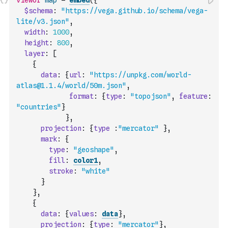
viewof
map
=
embed
(
{
$schema
:
"https://vega.github.io/schema/vega-
lite/v3.json"
,
width
:
1000
,
height
:
800
,
layer
:
[
{
data
:
{
url
:
"https://unpkg.com/world-
atlas@1.1.4/world/50m.json"
,
format
:
{
type
:
"topojson"
,
feature
:
"countries"
}
}
,
projection
:
{
type
:
"mercator"
}
,
mark
:
{
type
:
"geoshape"
,
fill
:
color1
,
stroke
:
"white"
}
}
,
{
data
:
{
values
:
data
}
,
projection
:
{
type
:
"mercator"
}
,