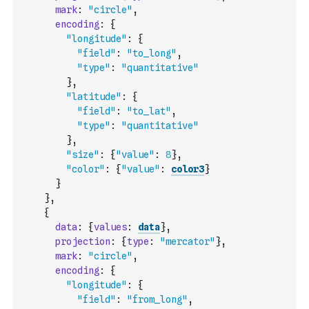
mark
:
"circle"
,
encoding
:
{
"longitude"
:
{
"field"
:
"to_long"
,
"type"
:
"quantitative"
}
,
"latitude"
:
{
"field"
:
"to_lat"
,
"type"
:
"quantitative"
}
,
"size"
:
{
"value"
:
8
}
,
"color"
:
{
"value"
:
color3
}
}
}
,
{
data
:
{
values
:
data
}
,
projection
:
{
type
:
"mercator"
}
,
mark
:
"circle"
,
encoding
:
{
"longitude"
:
{
"field"
:
"from_long"
,