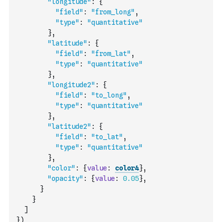
"longitude"
:
{
"field"
:
"from_long"
,
"type"
:
"quantitative"
}
,
"latitude"
:
{
"field"
:
"from_lat"
,
"type"
:
"quantitative"
}
,
"longitude2"
:
{
"field"
:
"to_long"
,
"type"
:
"quantitative"
}
,
"latitude2"
:
{
"field"
:
"to_lat"
,
"type"
:
"quantitative"
}
,
"color"
:
{
value
:
color4
}
,
"opacity"
:
{
value
:
0.05
}
,
}
}
]
}
)