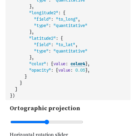
"type"
:
"quantitative"
}
,
"longitude2"
:
{
"field"
:
"to_long"
,
"type"
:
"quantitative"
}
,
"latitude2"
:
{
"field"
:
"to_lat"
,
"type"
:
"quantitative"
}
,
"color"
:
{
value
:
color4
}
,
"opacity"
:
{
value
:
0.05
}
,
}
}
]
}
)