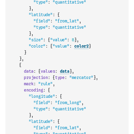
"type"
:
"quantitative"
}
,
"latitude"
:
{
"field"
:
"from_lat"
,
"type"
:
"quantitative"
}
,
"size"
:
{
"value"
:
8
}
,
"color"
:
{
"value"
:
color2
}
}
}
,
{
data
:
{
values
:
data
}
,
projection
:
{
type
:
"mercator"
}
,
mark
:
"rule"
,
encoding
:
{
"longitude"
:
{
"field"
:
"from_long"
,
"type"
:
"quantitative"
}
,
"latitude"
:
{
"field"
:
"from_lat"
,