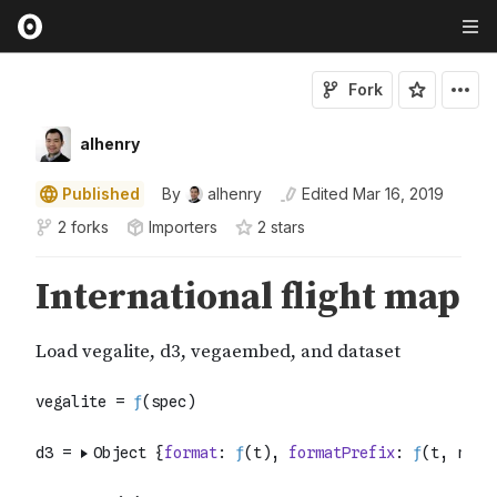
Fork
alhenry
Published
By
alhenry
Edited
Mar 16, 2019
2 forks
Importers
2
star
s