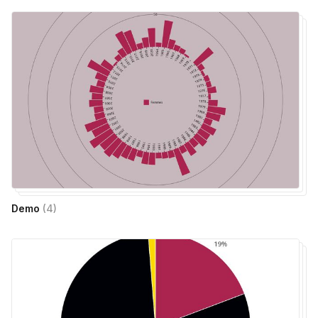
Demo
(
4
)