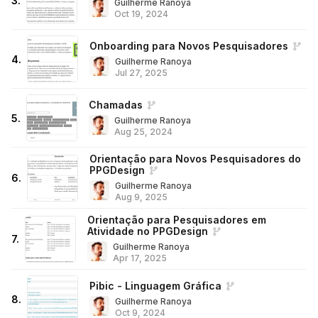
3
.
Guilherme Ranoya
Oct 19, 2024
Onboarding para Novos Pesquisadores
4
.
Guilherme Ranoya
Jul 27, 2025
Chamadas
5
.
Guilherme Ranoya
Aug 25, 2024
Orientação para Novos Pesquisadores do
PPGDesign
6
.
Guilherme Ranoya
Aug 9, 2025
Orientação para Pesquisadores em
Atividade no PPGDesign
7
.
Guilherme Ranoya
Apr 17, 2025
Pibic - Linguagem Gráfica
8
.
Guilherme Ranoya
Oct 9, 2024