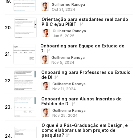
19
.
Guilherme Ranoya
Oct 31, 2024
Orientação para estudantes realizando
PIBIC e/ou PIBITI
20
.
Guilherme Ranoya
Jun 5, 2025
Onboarding para Equipe do Extudio de
DI
21
.
Guilherme Ranoya
Nov 5, 2024
Onboarding para Professores do Extudio
de DI
22
.
Guilherme Ranoya
Nov 11, 2024
Onboarding para Alunos Inscritos do
Estúdio de DI
23
.
Guilherme Ranoya
Nov 25, 2024
O que é a Pós-Graduação em Design, e
como elaborar um bom projeto de
pesquisa?
24
.