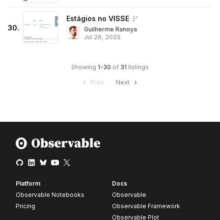
Estágios no VISSE
30
.
Guilherme Ranoya
Jul 26, 2025
Showing
1
-
30
of
31
listings
Prev
Next
Platform
Docs
Observable Notebooks
Observable
Pricing
Observable Framework
Observable Plot