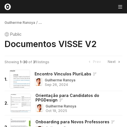
Guilherme Ranoya
/
...
Public
Documentos VISSE V2
Prev
Next
Showing
1
-
30
of
31
listings
Encontro Vínculos PluriLabs
1
.
Guilherme Ranoya
Sep 26, 2024
Orientação para Candidatos do
PPGDesign
2
.
Guilherme Ranoya
Oct 19, 2025
Onboarding para Novos Professores